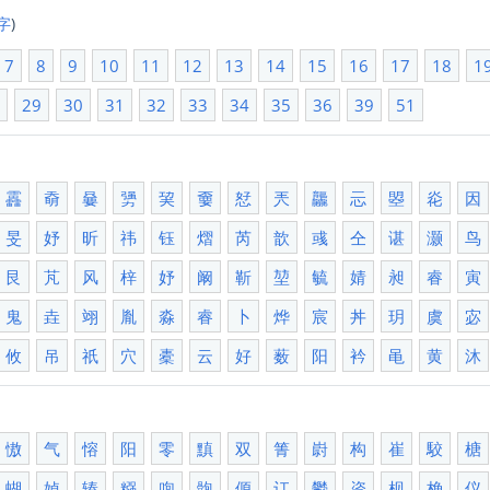
字
)
7
8
9
10
11
12
13
14
15
16
17
18
1
8
29
30
31
32
33
34
35
36
39
51
靐
奣
嘦
勥
巭
嫑
恏
兲
龘
忈
曌
炛
因
旻
妤
昕
祎
钰
熠
芮
歆
彧
仝
谌
灏
鸟
艮
芃
风
梓
妤
阚
靳
堃
毓
婧
昶
睿
寅
鬼
垚
翊
胤
淼
睿
卜
烨
宸
丼
玥
虞
宓
攸
吊
祇
穴
橐
云
好
薮
阳
衿
黾
黄
沐
慠
气
愹
阳
零
黰
双
箐
嶎
构
崔
駮
榶
蝴
婥
辏
糨
喣
骲
傆
讧
鬱
秶
枧
桷
仪