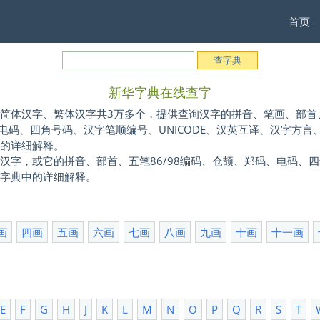
首页
新华字典在线查字
体汉字、繁体汉字共3万多个，提供查询汉字的拼音、笔画、部首
、电码、四角号码、汉字笔顺编号、UNICODE、汉英互译、汉字方
字的详细解释。
，或它的拼音、部首、五笔86/98编码、仓颉、郑码、电码、
华字典中的详细解释。
画
四画
五画
六画
七画
八画
九画
十画
十一画
E
F
G
H
J
K
L
M
N
O
P
Q
R
S
T