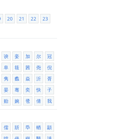
9
20
21
22
23
谀
妾
加
尔
冠
阜
筱
茜
尧
倪
隽
蠡
焱
沂
胥
晏
骞
奕
快
子
贻
婉
卺
倩
我
儒
斨
氒
輏
顓
哱
偒
椕
翳
詍