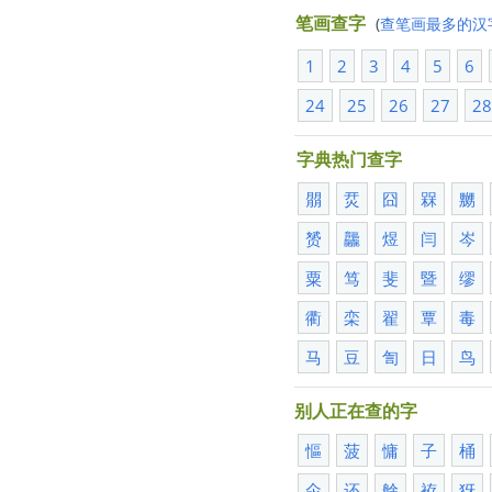
笔画查字
(
查笔画最多的汉
1
2
3
4
5
6
24
25
26
27
2
字典热门查字
朤
烎
囧
槑
嬲
赟
龘
煜
闫
岑
粟
笃
斐
暨
缪
衢
栾
翟
覃
毒
马
豆
訇
日
鸟
别人正在查的字
慪
菠
慵
子
桶
氽
还
艅
袸
犽