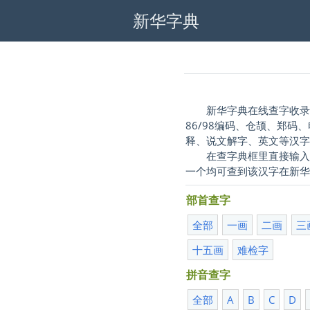
新华字典
新华字典在线查字收录简
86/98编码、仓颉、郑码
释、说文解字、英文等汉
在查字典框里直接输入汉字
一个均可查到该汉字在新
部首查字
全部
一画
二画
三
十五画
难检字
拼音查字
全部
A
B
C
D