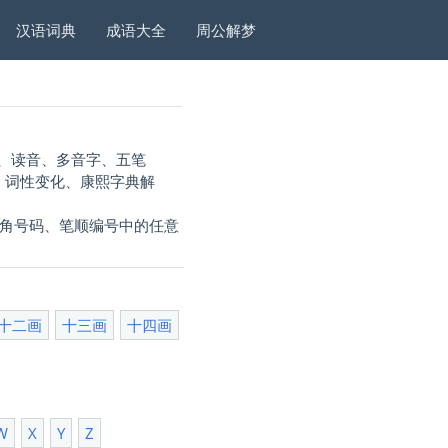
汉语词典
成语大全
周公解梦
、读音、多音字、五笔
言、词性变化、康熙字典解
四角号码、笔顺编号中的任意
十二画
十三画
十四画
W
X
Y
Z